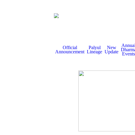
Annua
Official
Palyul
New
Dharm
Announcement
Lineage
Update
Events