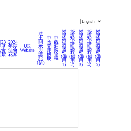
授
授
授
授
授
法
課
課
課
課
課
王
中
中
傳
傳
傳
傳
傳
023
2024
開
陰
觀
講
講
講
講
講
年度
年度
UK
示
聞
莊
課
課
課
課
課
法會
法會
Website
與
即
嚴
程
程
程
程
程
花絮
花絮
講
解
論
(備
(備
(備
(備
(備
記
脫
釋
用
用
用
用
用
(新)
1)
2)
3)
4)
5)