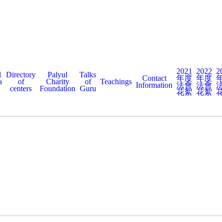
2021
2022
2
l
Directory
Palyul
Talks
Contact
年度
年度
a
of
Charity
of
Teachings
Information
法會
法會
centers
Foundation
Guru
花絮
花絮